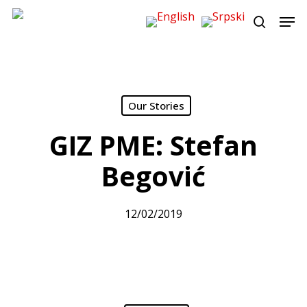
Skip
Men
to
search
main
content
Our Stories
GIZ PME: Stefan
Begović
12/02/2019