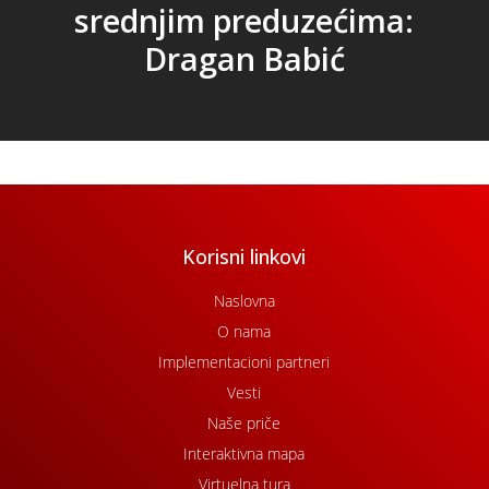
srednjim preduzećima:
Dragan Babić
Korisni linkovi
Naslovna
O nama
Implementacioni partneri
Vesti
Naše priče
Interaktivna mapa
Virtuelna tura