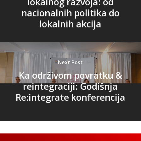
lokalnog razvoja: od
nacionalnih politika do
lokalnih akcija
Next Post
Ka održivom povratku &
reintegraciji: Godišnja
Re:integrate konferencija