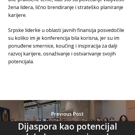
žena lidera, lično brendiranje i strateško planiranje
karijere.
Srpske liderke u oblasti javnih finansija posvedočile
su koliko im je konferencija bila korisna, jer su im
ponuđene smernice, koučing i inspiracija za dalji
razvoj karijere, osnaživanje i ostvarivanje svojih
potencijala.
Previous Post
Dijaspora kao potencijal