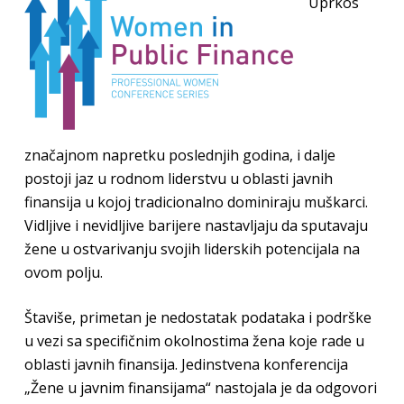
Uprkos
značajnom napretku poslednjih godina, i dalje
postoji jaz u rodnom liderstvu u oblasti javnih
finansija u kojoj tradicionalno dominiraju muškarci.
Vidljive i nevidljive barijere nastavljaju da sputavaju
žene u ostvarivanju svojih liderskih potencijala na
ovom polju.
Štaviše, primetan je nedostatak podataka i podrške
u vezi sa specifičnim okolnostima žena koje rade u
oblasti javnih finansija. Jedinstvena konferencija
„Žene u javnim finansijama“ nastojala je da odgovori