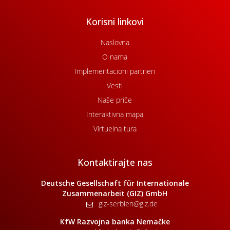
Korisni linkovi
Naslovna
O nama
Implementacioni partneri
Vesti
Naše priče
Interaktivna mapa
Virtuelna tura
Kontaktirajte nas
Deutsche Gesellschaft für Internationale
Zusammenarbeit (GIZ) GmbH
giz-serbien@giz.de
KfW Razvojna banka Nemačke