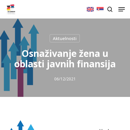
Skip
Men
to
search
main
content
Aktuelnosti
Osnaživanje žena u
oblasti javnih finansija
06/12/2021