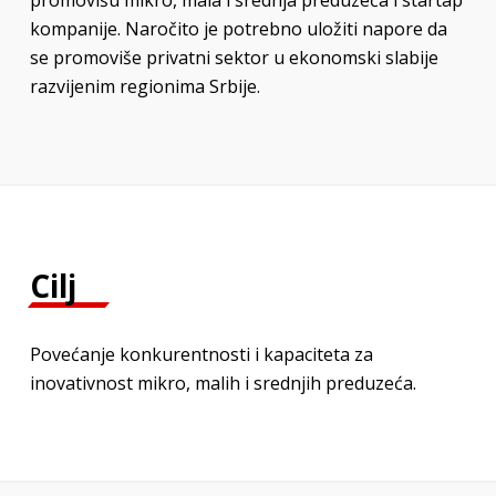
promovišu mikro, mala i srednja preduzeća i startap
kompanije. Naročito je potrebno uložiti napore da
se promoviše privatni sektor u ekonomski slabije
razvijenim regionima Srbije.
Cilj
Povećanje konkurentnosti i kapaciteta za
inovativnost mikro, malih i srednjih preduzeća.