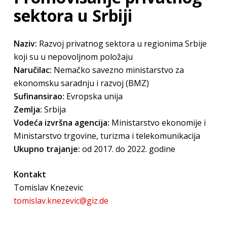
sektora u Srbiji
Naziv:
Razvoj privatnog sektora u regionima Srbije
koji su u nepovoljnom položaju
Naručilac:
Nemačko savezno ministarstvo za
ekonomsku saradnju i razvoj (BMZ)
Sufinansirao:
Evropska unija
Zemlja:
Srbija
Vodeća izvršna agencija:
Ministarstvo ekonomije i
Ministarstvo trgovine, turizma i telekomunikacija
Ukupno trajanje:
od 2017. do 2022. godine
Kontakt
Tomislav Knezevic
tomislav.knezevic@giz.de