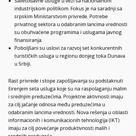
Savetodavne usluge u vezi sa nacionalnom
industrijskom politikom. Fokus je na saradnji sa
srpskim Ministarstvom privrede. Potrebe
privatnog sektora u odabranim lancima vrednosti
su obuhvaćene programima i uslugama javnog
finansiranja.
Poboljšani su uslovi za razvoj set konkurentnih
turističkih usluga u regionu donjeg toka Dunava
u Srbiji.
Rast privrede i stope zapošljavanja su podstaknuti
širenjem seta usluga koje su na raspolaganju malim
i srednjim preduzećima. Projektne aktivnosti imaju
za cilj jačanje odnosa među preduzećima u
odabranim lancima vrednosti. Nova rešenja u oblasti
informacionih i komunikacionih tehnologija (IKT)
imaju za cilj povećanje produktivnosti malih i