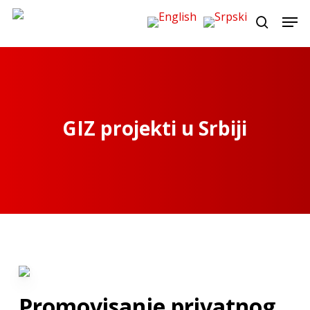
Skip
Men
to
search
main
content
GIZ projekti u Srbiji
Promovisanje privatnog