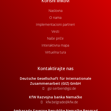
Korisni linkovi
Naslovna
O nama
Implementacioni partneri
Vesti
Naše priče
Interaktivna mapa
Virtuelna tura
Kontaktirajte nas
Deutsche Gesellschaft für Internationale
Zusammenarbeit (GIZ) GmbH
giz-serbien@giz.de
KfW Razvojna banka Nemačke
kfw.belgrade@kfw.de
Ambasada Savezne Republike Nemačke Beograd