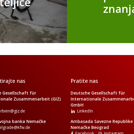
eljice
znanj
irajte nas
Pratite nas
 Gesellschaft für
Deutsche Gesellschaft für
ionale Zusammenarbeit (GIZ)
Internationale Zusammenarbei
GmbH
erbien@giz.de
LinkedIn
vojna banka Nemačke
Ambasada Savezne Republike
elgrade@kfw.de
Nemačke Beograd
Facebook
Instagram