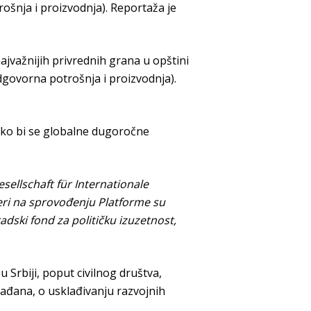
rošnja i proizvodnja). Reportaža je
jvažnijih privrednih grana u opštini
(odgovorna potrošnja i proizvodnja).
kako bi se globalne dugoročne
ellschaft für Internationale
eri na sprovođenju Platforme su
dski fond za političku izuzetnost,
Srbiji, poput civilnog društva,
rađana, o usklađivanju razvojnih