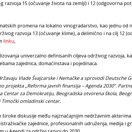
vog razvoja 15 (očuvanje života na zemlji) i 12 (odgovorna pot
matskih promena na lokalno vinogradarstvo, kao jednu od na
drživog razvoja 13 (očuvanje klime), a delimično i na cilj 12 
om
linku
.
lizovanja univerzalno definisanih ciljeva održivog razvoja, 
rebama zajednica, domaćinstava i pojedinaca.
održavaju
V
lade Švajcarske i Nemačke
a
sprovodi Deutsche Ges
eo projekta
„
Reforma javnih finansija –
A
genda 2030
“
. Partn
ja Centar za Demokratiju, Beogradska otvorena škola, Beogra
 Timočki omladinski centar.
iroke diskusije među najznačajnijim nedržavnim akterima u 
straživačke zajednice, profesionalnih udruženja, medija i g
im u Agendi za održivi razvoj do 2030.