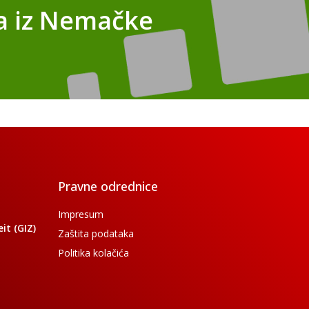
a iz Nemačke
Pravne odrednice
Impresum
t (GIZ)
Zaštita podataka
Politika kolačića