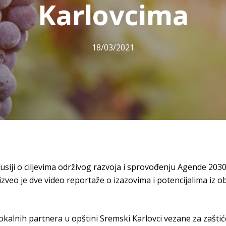
Karlovcima
18/03/2021
siji o ciljevima održivog razvoja i sprovođenju Agende 2030 u
izveo je dve video reportaže o izazovima i potencijalima iz o
okalnih partnera u opštini Sremski Karlovci vezane za zaštić