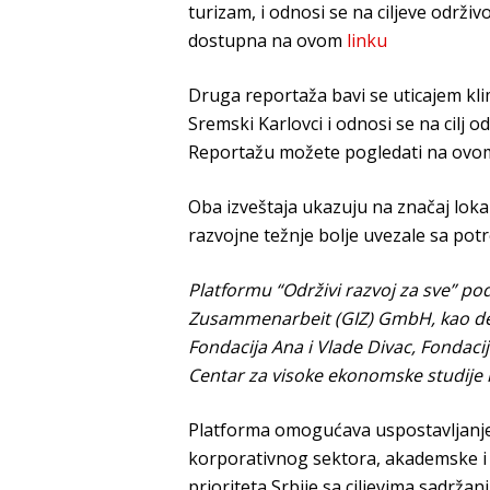
turizam, i odnosi se na ciljeve održi
dostupna na ovom
linku
Druga reportaža bavi se uticajem kli
Sremski Karlovci i odnosi se na cilj o
Reportažu možete pogledati na ov
Oba izveštaja ukazuju na značaj loka
razvojne težnje bolje uvezale sa pot
Platformu
“Održivi razvoj za sve” p
Zusammenarbeit (GIZ) GmbH, kao d
Fondacija Ana i Vlade Divac, Fondaci
Centar za visoke ekonomske studije i
Platforma omogućava uspostavljanje š
korporativnog sektora, akademske i i
prioriteta Srbije sa ciljevima sadržan