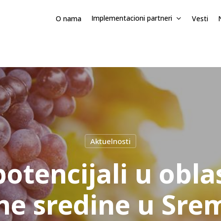
Implementacioni partneri
O nama
Vesti
e prozor
Aktuelnosti
potencijali u obla
ne sredine u Sr