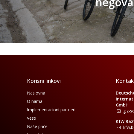
negovat
Korisni linkovi
Kontakt
Naslovna
Deutsche
Internat
O nama
GmbH
Implementacioni partneri
giz-s
Vesti
KfW Raz
Naše priče
kfw.b