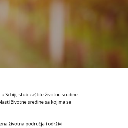
 Srbiji, stub zaštite životne sredine
blasti životne sredine sa kojima se
ena životna područja i održivi