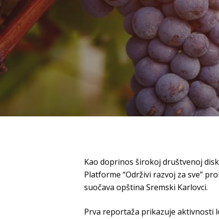
Kao doprinos širokoj društvenoj disku
Platforme “Održivi razvoj za sve” pro
suočava opština Sremski Karlovci.
Prva reportaža prikazuje aktivnosti l