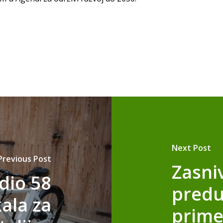
Next Post
Previous Post
Zasni
dio 58
predu
kala za
prime