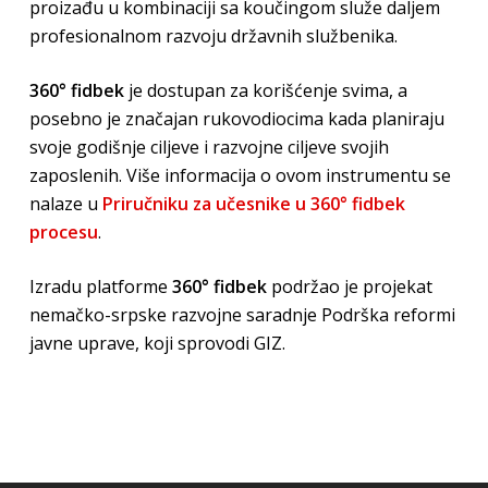
proizađu u kombinaciji sa koučingom služe daljem
profesionalnom razvoju državnih službenika.
360° fidbek
je dostupan za korišćenje svima, a
posebno je značajan rukovodiocima kada planiraju
svoje godišnje ciljeve i rаzvojne ciljeve svojih
zaposlenih. Više informacija o ovom instrumentu se
nalaze u
Priručniku za učesnike u 360° fidbek
procesu
.
Izradu platforme
360° fidbek
podržao je projekat
nemačko-srpske razvojne saradnje Podrška reformi
javne uprave, koji sprovodi GIZ.