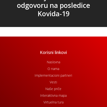
odgovoru na posledice
Kovida-19
Korisni linkovi
Naslovna
O nama
Implementacioni partneri
Vesti
Naše priče
Interaktivna mapa
Virtuelna tura