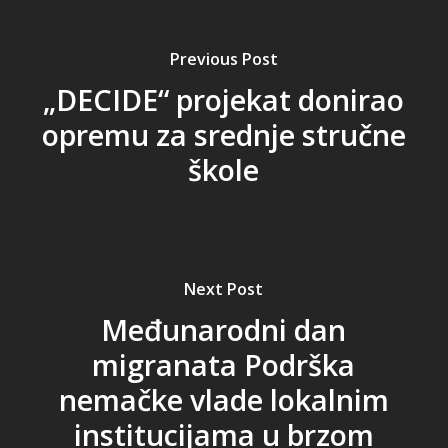
Previous Post
„DECIDE“ projekat donirao
opremu za srednje stručne
škole
Next Post
Međunarodni dan
migranata Podrška
nemačke vlade lokalnim
institucijama u brzom