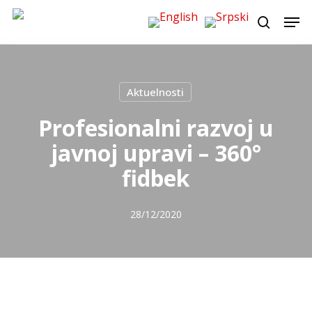
Skip
Men
to
search
main
content
Aktuelnosti
Profesionalni razvoj u
javnoj upravi – 360°
fidbek
28/12/2020