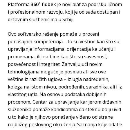
Platforma
360° fidbek
je novi alat za podršku ličnom
i profesionalnom razvoju, koji je od sada dostupan i
državnim službenicima u Srbiji.
Ovo softversko rešenje pomaže u proceni
ponašajnih kompetencija – to su veštine kao što su
upravljanje informacijama, orijentacija ka učenju i
promenama, ili osobine kao što su savesnost,
posvećenost i integritet. Zahvaljujući novim
tehnologijama moguće je posmatrati sve ove
veštine iz različith uglova – iz ugla nadređenih,
kolega na istom nivou, podređenih, saradnika, ali i iz
vlastitog ugla. Na osnovu podataka dobijenih
procenom, Centar za upravljanje karijerom državnih
službenika pomaže kandidatima da steknu bolji uvid
u to kako je njihovo ponašanje viđeno od strane
najbližeg poslovnog okruženja. Saznanja koje odatle