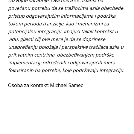
razvojne saradnje. Ova mera se oslanja na
povećanu potrebu da se tražiocima azila obezbede
pristup odgovarajućim informacijama i podrška
tokom perioda tranzicije, kao i mehanizmi za
potencijalnu integraciju. Imajući takav kontekst u
vidu, glavni cilj ove mere je da se doprinese
unapređenju položaja i perspektive tražilaca azila u
prihvatnim centrima, obezbeđivanjem podrške
implementaciji određenih i odgovarajućih mera
fokusiranih na potrebe, koje podržavaju integraciju.
Osoba za kontakt: Michael Samec