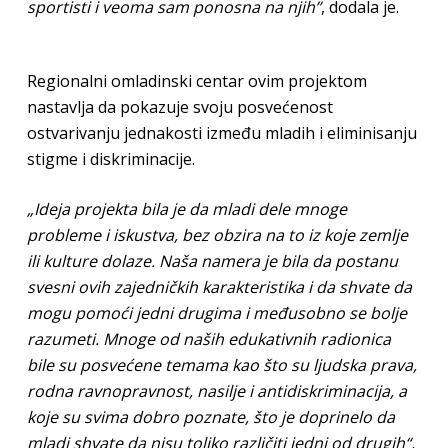
sportisti i veoma sam ponosna na njih”
, dodala je.
Regionalni omladinski centar ovim projektom
nastavlja da pokazuje svoju posvećenost
ostvarivanju jednakosti između mladih i eliminisanju
stigme i diskriminacije.
„Ideja projekta bila je da mladi dele mnoge
probleme i iskustva, bez obzira na to iz koje zemlje
ili kulture dolaze. Naša namera je bila da postanu
svesni ovih zajedničkih karakteristika i da shvate da
mogu pomoći jedni drugima i međusobno se bolje
razumeti. Mnoge od naših edukativnih radionica
bile su posvećene temama kao što su ljudska prava,
rodna ravnopravnost, nasilje i antidiskriminacija, a
koje su svima dobro poznate, što je doprinelo da
mladi shvate da nisu toliko različiti jedni od drugih“,