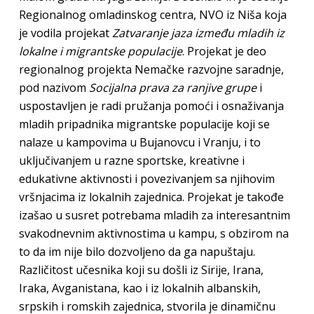
Regionalnog omladinskog centra, NVO iz Niša koja
je vodila projekat
Zatvaranje jaza između mladih iz
lokalne i migrantske populacije
. Projekat je deo
regionalnog projekta Nemačke razvojne saradnje,
pod nazivom
Socijalna prava za ranjive grupe
i
uspostavljen je radi pružanja pomoći i osnaživanja
mladih pripadnika migrantske populacije koji se
nalaze u kampovima u Bujanovcu i Vranju, i to
uključivanjem u razne sportske, kreativne i
edukativne aktivnosti i povezivanjem sa njihovim
vršnjacima iz lokalnih zajednica. Projekat je takođe
izašao u susret potrebama mladih za interesantnim
svakodnevnim aktivnostima u kampu, s obzirom na
to da im nije bilo dozvoljeno da ga napuštaju.
Različitost učesnika koji su došli iz Sirije, Irana,
Iraka, Avganistana, kao i iz lokalnih albanskih,
srpskih i romskih zajednica, stvorila je dinamičnu