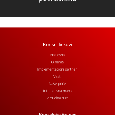
Korisni linkovi
Naslovna
O nama
Implementacioni partneri
Vesti
Naše priče
Interaktivna mapa
Virtuelna tura
Kontaktirajte nas