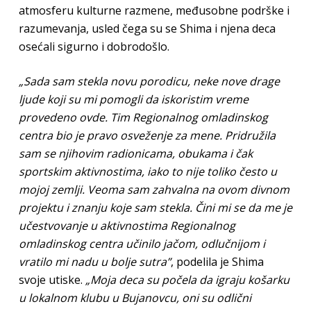
atmosferu kulturne razmene, međusobne podrške i
razumevanja, usled čega su se Shima i njena deca
osećali sigurno i dobrodošlo.
„Sada sam stekla novu porodicu, neke nove drage
ljude koji su mi pomogli da iskoristim vreme
provedeno ovde. Tim Regionalnog omladinskog
centra bio je pravo osveženje za mene. Pridružila
sam se njihovim radionicama, obukama i čak
sportskim aktivnostima, iako to nije toliko često u
mojoj zemlji. Veoma sam zahvalna na ovom divnom
projektu i znanju koje sam stekla. Čini mi se da me je
učestvovanje u aktivnostima Regionalnog
omladinskog centra učinilo jačom, odlučnijom i
vratilo mi nadu u bolje sutra”
, podelila je Shima
svoje utiske.
„Moja deca su počela da igraju košarku
u lokalnom klubu u Bujanovcu, oni su odlični