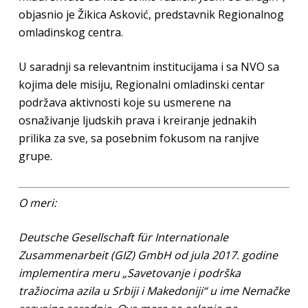
objasnio je Žikica Asković, predstavnik Regionalnog
omladinskog centra.
U saradnji sa relevantnim institucijama i sa NVO sa
kojima dele misiju, Regionalni omladinski centar
podržava aktivnosti koje su usmerene na
osnaživanje ljudskih prava i kreiranje jednakih
prilika za sve, sa posebnim fokusom na ranjive
grupe.
O meri:
Deutsche Gesellschaft für Internationale
Zusammenarbeit (GIZ) GmbH od jula 2017. godine
implementira meru „Savetovanje i podrška
tražiocima azila u Srbiji i Makedoniji“ u ime Nemačke