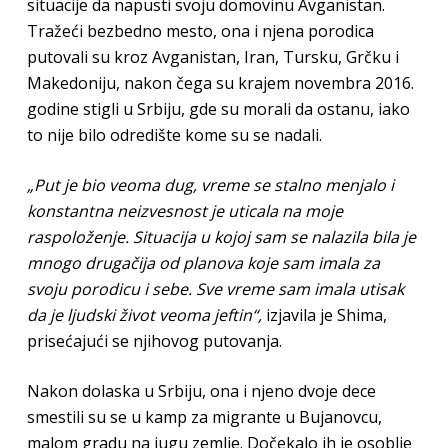
situacije da napusti svoju domovinu Avganistan.
Tražeći bezbedno mesto, ona i njena porodica
putovali su kroz Avganistan, Iran, Tursku, Grčku i
Makedoniju, nakon čega su krajem novembra 2016.
godine stigli u Srbiju, gde su morali da ostanu, iako
to nije bilo odredište kome su se nadali.
„Put je bio veoma dug, vreme se stalno menjalo i
konstantna neizvesnost je uticala na moje
raspoloženje. Situacija u kojoj sam se nalazila bila je
mnogo drugačija od planova koje sam imala za
svoju porodicu i sebe. Sve vreme sam imala utisak
da je ljudski život veoma jeftin“,
izjavila je Shima,
prisećajući se njihovog putovanja.
Nakon dolaska u Srbiju, ona i njeno dvoje dece
smestili su se u kamp za migrante u Bujanovcu,
malom gradu na jugu zemlje. Dočekalo ih je osoblje