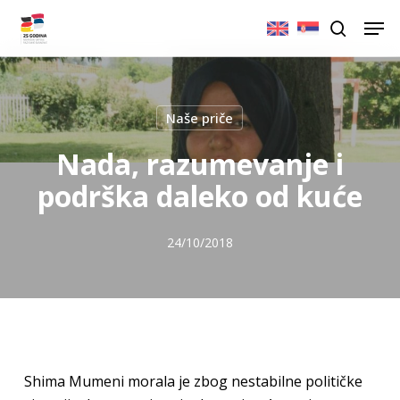
Skip
Men
to
search
main
content
Naše priče
Nada, razumevanje i
podrška daleko od kuće
24/10/2018
Shima Mumeni morala je zbog nestabilne političke