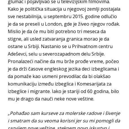
glumac i pojavljivao se u televizijskim filmovima.
Kako je politička situacija u njegovoj zemlji postajala
sve nestabilnija, u septembru 2015. godine odlučio
je da se preseli u London, gde je živeo njegov rođak.
Mislio je da će mu biti potrebno tri meseca da
stigne, ali usled zatvaranja granica morao je da
ostane u Srbiji. Nastanio se u Prihvatnom centru
Adeševci, selu u severozapadnom delu Srbije.
Pronalazeći načine da mu brže prođe vreme, počeo
je da drži časove engleskog jezika deci izbeglicama i
da pomaže kao usmeni prevodilac da bi olakšao
komunikaciju između izbeglica i Komesarijata za
izbeglice i migrante. Iako je stariji od 60 godina, bilo
mu je drago da nauči neke nove veštine.
„Pohađao sam kurseve za molerske radove i šivenje
i smatram da su veoma korisni jer su mi pomogli da
razvijem nove veštine, steknem novo iskustvo i