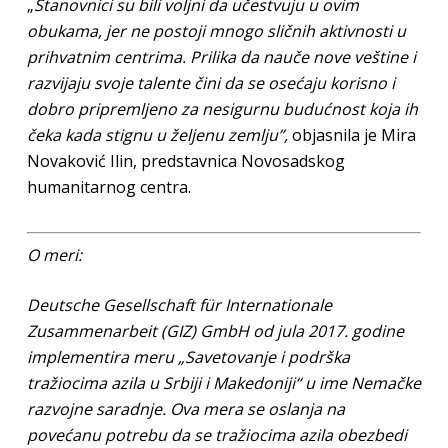
„
Stanovnici su bili voljni da učestvuju u ovim
obukama, jer ne postoji mnogo sličnih aktivnosti u
prihvatnim centrima. Prilika da nauče nove veštine i
razvijaju svoje talente čini da se osećaju korisno i
dobro pripremljeno za nesigurnu budućnost koja ih
čeka kada stignu u željenu zemlju”,
objasnila je Mira
Novaković Ilin, predstavnica Novosadskog
humanitarnog centra.
O meri:
Deutsche Gesellschaft für Internationale
Zusammenarbeit (GIZ) GmbH od jula 2017. godine
implementira meru „Savetovanje i podrška
tražiocima azila u Srbiji i Makedoniji“ u ime Nemačke
razvojne saradnje. Ova mera se oslanja na
povećanu potrebu da se tražiocima azila obezbedi