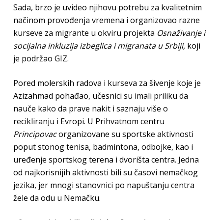
Sada, brzo je uvideo njihovu potrebu za kvalitetnim
načinom provođenja vremena i organizovao razne
kurseve za migrante u okviru projekta
Osnaživanje i
socijalna inkluzija izbeglica i migranata u Srbiji,
koji
je podržao GIZ.
Pored molerskih radova i kurseva za šivenje koje je
Azizahmad pohađao, učesnici su imali priliku da
nauče kako da prave nakit i saznaju više o
recikliranju i Evropi. U Prihvatnom centru
Principovac
organizovane su sportske aktivnosti
poput stonog tenisa, badmintona, odbojke, kao i
uređenje sportskog terena i dvorišta centra. Jedna
od najkorisnijih aktivnosti bili su časovi nemačkog
jezika, jer mnogi stanovnici po napuštanju centra
žele da odu u Nemačku.