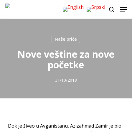
Skip
Men
to
search
main
content
Naše priče
Nove veštine za nove
početke
31/10/2018
Dok je živeo u Avganistanu, Azizahmad Zamir je bio