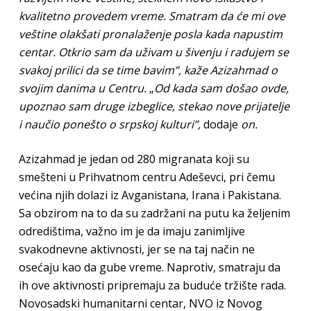
kvalitetno provedem vreme. Smatram da će mi ove
veštine olakšati pronalaženje posla kada napustim
centar. Otkrio sam da uživam u šivenju i radujem se
svakoj prilici da se time bavim”, kaže Azizahmad o
svojim danima u Centru.
„
Od kada sam došao ovde,
upoznao sam druge izbeglice, stekao nove prijatelje
i naučio ponešto o srpskoj kulturi”,
dodaje
on.
Azizahmad je jedan od 280 migranata koji su
smešteni u Prihvatnom centru Adeševci, pri čemu
većina njih dolazi iz Avganistana, Irana i Pakistana.
Sa obzirom na to da su zadržani na putu ka željenim
odredištima, važno im je da imaju zanimljive
svakodnevne aktivnosti, jer se na taj način ne
osećaju kao da gube vreme. Naprotiv, smatraju da
ih ove aktivnosti pripremaju za buduće tržište rada.
Novosadski humanitarni centar, NVO iz Novog