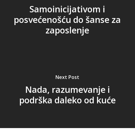
Samoinicijativom i
posvećenošću do šanse za
zaposlenje
Next Post
Nada, razumevanje i
podrška daleko od kuće