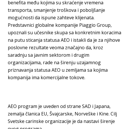
benefita među kojima su skraćenje vremena
transporta, smanjenje troškova i poboljšanje
mogućnosti da ispune zahteve klijenata.
Predstavnici globalne kompanije Piaggio Group,
upoznali su učesnike skupa sa konkretnim koracima
na putu sticanja statusa AEO i istakli da je za njihove
poslovne rezultate veoma značajno da, kroz
saradnju sa javnim sektorom i drugim
organizacijama, rade na širenju uzajamnog
priznavanja statusa AEO u zemljama sa kojima
kompanija ima komercijalne tokove.
AEO program je uveden od strane SAD i Japana,
zemalja članica EU, Švajcarske, Norveške i Kine. Cilj
Svetske carinske organizacije je da nastavi širenje
ovog programa