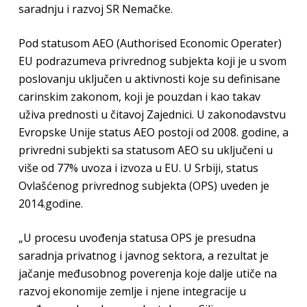
saradnju i razvoj SR Nemačke.
Pod statusom AEO (Authorised Economic Operater)
EU podrazumeva privrednog subjekta koji je u svom
poslovanju uključen u aktivnosti koje su definisane
carinskim zakonom, koji je pouzdan i kao takav
uživa prednosti u čitavoj Zajednici. U zakonodavstvu
Evropske Unije status AEO postoji od 2008. godine, a
privredni subjekti sa statusom AEO su uključeni u
više od 77% uvoza i izvoza u EU. U Srbiji, status
Ovlašćenog privrednog subjekta (OPS) uveden je
2014.godine.
„U procesu uvođenja statusa OPS je presudna
saradnja privatnog i javnog sektora, a rezultat je
jačanje međusobnog poverenja koje dalje utiče na
razvoj ekonomije zemlje i njene integracije u