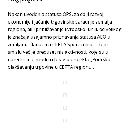
Nakon uvođenja statusa OPS, za dalji razvoj
ekonomije i jačanje trgovinske saradnje zemalja
regiona, ali i približavanje Evropskoj uniji, od velikog
je značaja uzajamno priznavanja statusa AEO u
zemljama članicama CEFTA Sporazuma. U tom
smislu već je preduzet niz aktivnosti, koje su u
narednom periodu u fokusu projekta „Podrška
olakšavanju trgovine u CEFTA regionu“.