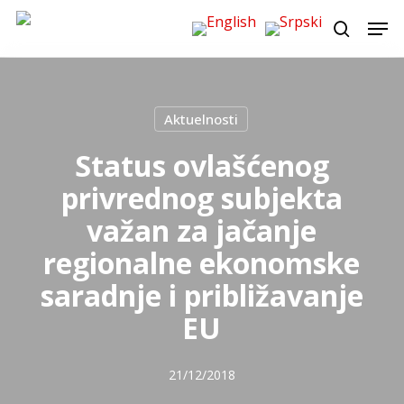
Skip
Men
to
search
main
content
Aktuelnosti
Status ovlašćenog
privrednog subjekta
važan za jačanje
regionalne ekonomske
saradnje i približavanje
EU
21/12/2018