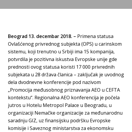
Beograd 13. decembar 2018. –
Primena statusa
Ovlašćenog privrednog subjekta (OPS) u carinskom
sistemu, koji trenutno u Srbiji ima 15 kompanija,
potvrdila je pozitivna iskustva Evropske unije gde
prednosti ovog statusa koristi 17 000 privrednih
subjekata u 28 država članica – zaključak je uvodnog
dela dvodnevne konferencije pod nazivom
„Promocija međusobnog priznavanja AEO u CEFTA
kontekstu“. Regionalna AEO konferencija je počela
jutros u Hotelu Metropol Palace u Beogradu, u
organizaciji Nemačke organizacije za međunarodnu
saradnju GIZ, uz finansijsku podršku Evropske
komisije i Saveznog ministarstva za ekonomsku