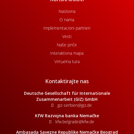
Naslovna
O nama
Implementacioni partneri
Vesti
Naše priče
Interaktivna mapa
Virtuelna tura
Kontaktirajte nas
Deutsche Gesellschaft für Internationale
Zusammenarbeit (GIZ) GmbH
giz-serbien@giz.de
KfW Razvojna banka Nemačke
kfw.belgrade@kfw.de
Ambasada Savezne Republike Nemačke Beograd